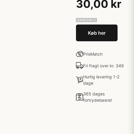
30,00 kr
Køb her
PrisMatch
Fri fragt over kr. 349
Hurtig levering 1-2
dage
365 dages
fortrydelsesret