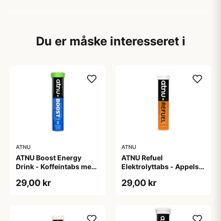
Du er måske interesseret i
ATNU
ATNU
ATNU Boost Energy
ATNU Refuel
Drink - Koffeintabs med
Elektrolyttabs - Appelsin
smag af energidrik - 20
- 20 tabs
29,00 kr
29,00 kr
tabs