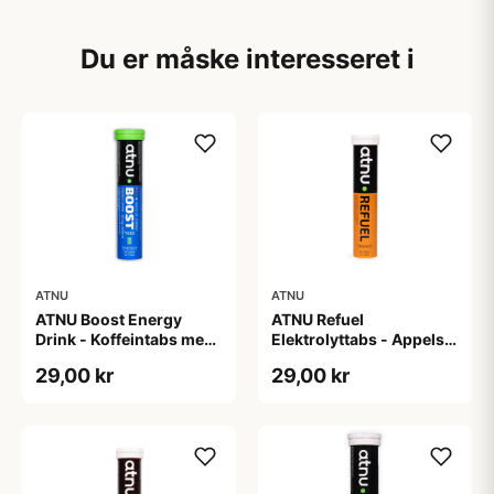
Du er måske interesseret i
ATNU
ATNU
ATNU Boost Energy
ATNU Refuel
Drink - Koffeintabs med
Elektrolyttabs - Appelsin
smag af energidrik - 20
- 20 tabs
29,00 kr
29,00 kr
tabs