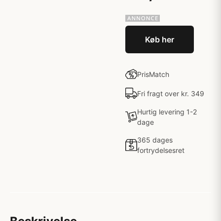
Køb her
PrisMatch
Fri fragt over kr. 349
Hurtig levering 1-2
dage
365 dages
fortrydelsesret