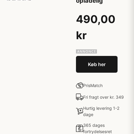
opladelig
490,00
kr
Køb her
PrisMatch
Fri fragt over kr. 349
Hurtig levering 1-2
dage
365 dages
fortrydelsesret