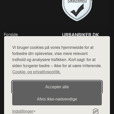
Forside
URBANBIKER.DK
Produkter
Tlf. 78768672
Top Rabatter
Vi bruger cookies på vores hjemmeside for at
Mail:
hej@want.dk
Blog
forbedre din oplevelse, vise mere relevant
Kontakt
indhold og analysere trafikken. Kort sagt: for at
Cookie- og privatlivspolitik
siden fungerer bedre – ikke for at være irriterende.
Cookie- og privatlivspolitik.
Denne side er en del af want.dk, der udgiver en række
Accepter alle
hjemmesider med præsentation af forskellige produkter fra
diverse webshops. Der sælges ikke varer fra denne side - vi
Afvis ikke‑nødvendige
henviser til de shops, som sælger varen. Vi har heller ikke
varerne på lager.
Indstillinger