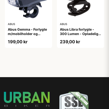
ABUS
ABUS
Abus Gemma - Forlygte
Abus Libra forlygte -
m/mobilholder og
300 Lumen - Opladelig -
powerbank - USB
Sort
199,00 kr
239,00 kr
opladelig