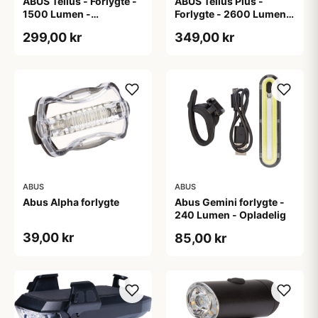
ABUS Tellus - Forlygte -
ABUS Tellus Plus -
1500 Lumen -
Forlygte - 2600 Lumen -
Genopladelig
Genopladelig -
299,00 kr
349,00 kr
Powerbank
ABUS
ABUS
Abus Alpha forlygte
Abus Gemini forlygte -
240 Lumen - Opladelig
39,00 kr
85,00 kr