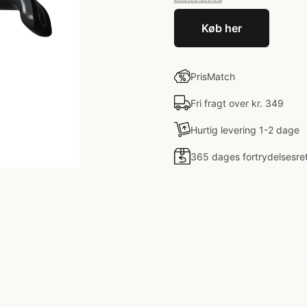
Køb her
PrisMatch
Fri fragt over kr. 349
Hurtig levering 1-2 dage
365 dages fortrydelsesre