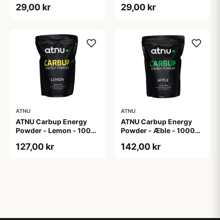
29,00 kr
29,00 kr
20 tabs
20 tabs
ATNU
ATNU
ATNU Carbup Energy
ATNU Carbup Energy
Powder - Lemon - 1000
Powder - Æble - 1000
gram
gram
127,00 kr
142,00 kr