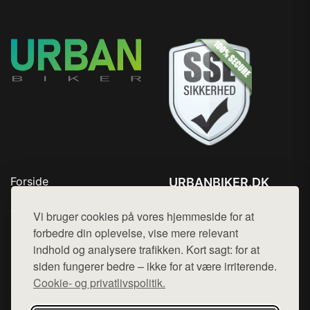
Forside
URBANBIKER.DK
Produkter
Tlf. 78768672
Top Rabatter
Vi bruger cookies på vores hjemmeside for at
Mail:
hej@want.dk
Blog
forbedre din oplevelse, vise mere relevant
Kontakt
indhold og analysere trafikken. Kort sagt: for at
Cookie- og privatlivspolitik
siden fungerer bedre – ikke for at være irriterende.
Cookie- og privatlivspolitik.