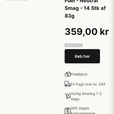
Fuel - Neutral
Smag - 14 Stk af
83g
359,00 kr
Køb her
PrisMatch
Fri fragt over kr. 349
Hurtig levering 1-2
dage
365 dages
fortrydelsesret