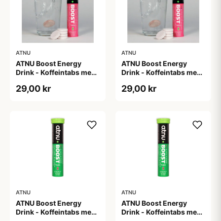
ATNU
ATNU
ATNU Boost Energy
ATNU Boost Energy
Drink - Koffeintabs med
Drink - Koffeintabs med
smag af Ice Tea Peach -
smag af Ice Tea Peach -
29,00 kr
29,00 kr
20 tabs
20 tabs
ATNU
ATNU
ATNU Boost Energy
ATNU Boost Energy
Drink - Koffeintabs med
Drink - Koffeintabs med
smag af Lime/Lemon -
smag af Lime/Lemon -