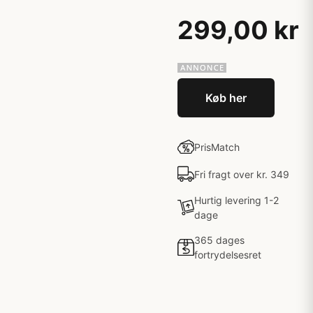
299,00 kr
Køb her
PrisMatch
Fri fragt over kr. 349
Hurtig levering 1-2
dage
365 dages
fortrydelsesret