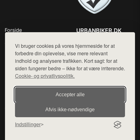
Forside
URBANBIKER.DK
Produkter
Tlf. 78768672
Top Rabatter
Vi bruger cookies på vores hjemmeside for at
Mail:
hej@want.dk
Blog
forbedre din oplevelse, vise mere relevant
Kontakt
indhold og analysere trafikken. Kort sagt: for at
Cookie- og privatlivspolitik
siden fungerer bedre – ikke for at være irriterende.
Cookie- og privatlivspolitik.
Denne side er en del af want.dk, der udgiver en række
Accepter alle
hjemmesider med præsentation af forskellige produkter fra
diverse webshops. Der sælges ikke varer fra denne side - vi
Afvis ikke‑nødvendige
henviser til de shops, som sælger varen. Vi har heller ikke
varerne på lager.
Indstillinger
© 2026 urbanbiker.dk. Alle rettigheder forbeholdes.