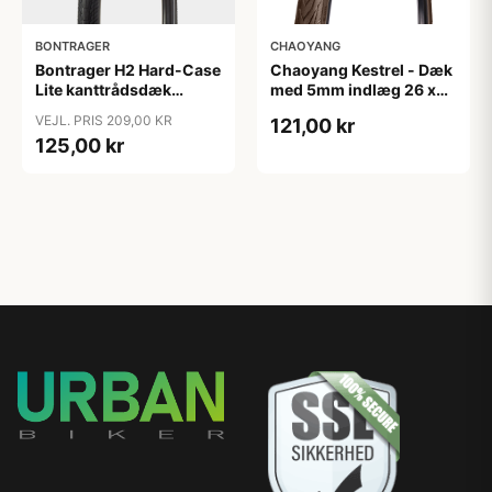
BONTRAGER
CHAOYANG
Bontrager H2 Hard-Case
Chaoyang Kestrel - Dæk
Lite kanttrådsdæk
med 5mm indlæg 26 x
hybrid 700x45c sort
1,75 (44-559) Tråddæk -
VEJL. PRIS 209,00 KR
121,00 kr
refleks
Brun
125,00 kr