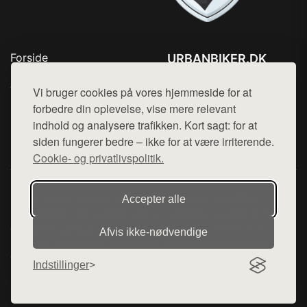
Forside
URBANBIKER.DK
Produkter
Tlf. 78768672
Top Rabatter
Vi bruger cookies på vores hjemmeside for at
Mail:
hej@want.dk
Blog
forbedre din oplevelse, vise mere relevant
Kontakt
indhold og analysere trafikken. Kort sagt: for at
Cookie- og privatlivspolitik
siden fungerer bedre – ikke for at være irriterende.
Cookie- og privatlivspolitik.
Denne side er en del af want.dk, der udgiver en række
Accepter alle
hjemmesider med præsentation af forskellige produkter fra
diverse webshops. Der sælges ikke varer fra denne side - vi
Afvis ikke‑nødvendige
henviser til de shops, som sælger varen. Vi har heller ikke
varerne på lager.
Indstillinger
© 2026 urbanbiker.dk. Alle rettigheder forbeholdes.