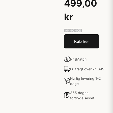
499,00
kr
Køb her
PrisMatch
Fri fragt over kr. 349
Hurtig levering 1-2
dage
365 dages
fortrydelsesret