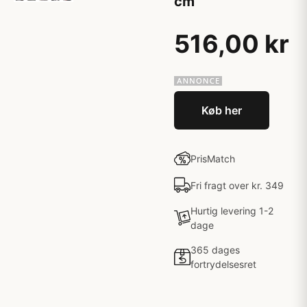
cm
516,00 kr
Køb her
PrisMatch
Fri fragt over kr. 349
Hurtig levering 1-2
dage
365 dages
fortrydelsesret