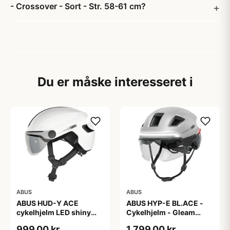
- Crossover - Sort - Str. 58-61 cm?
Du er måske interesseret i
ABUS
ABUS
ABUS HUD-Y ACE
ABUS HYP-E BL.ACE -
cykelhjelm LED shiny
Cykelhjelm - Gleam
white
Silver - L
999,00 kr
1.799,00 kr