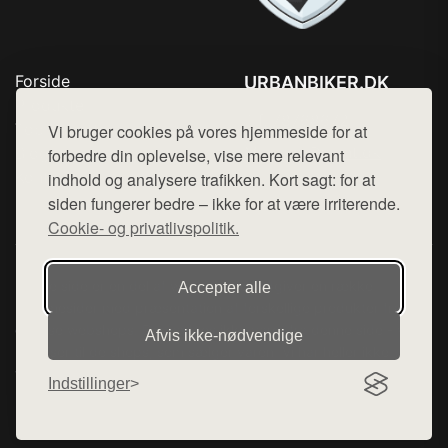
Forside
URBANBIKER.DK
Produkter
Tlf. 78768672
Top Rabatter
Vi bruger cookies på vores hjemmeside for at
Mail:
hej@want.dk
Blog
forbedre din oplevelse, vise mere relevant
Kontakt
indhold og analysere trafikken. Kort sagt: for at
Cookie- og privatlivspolitik
siden fungerer bedre – ikke for at være irriterende.
Cookie- og privatlivspolitik.
Denne side er en del af want.dk, der udgiver en række
Accepter alle
hjemmesider med præsentation af forskellige produkter fra
diverse webshops. Der sælges ikke varer fra denne side - vi
Afvis ikke‑nødvendige
henviser til de shops, som sælger varen. Vi har heller ikke
varerne på lager.
Indstillinger
© 2026 urbanbiker.dk. Alle rettigheder forbeholdes.