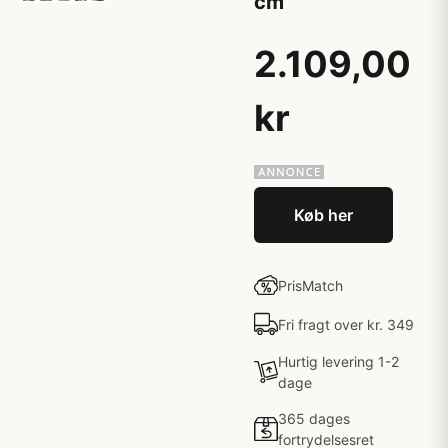
cm
2.109,00
kr
Køb her
PrisMatch
Fri fragt over kr. 349
Hurtig levering 1-2
dage
365 dages
fortrydelsesret