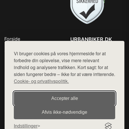
Forside
URBANBIKER.DK
Produkter
Tlf. 78768672
Top Rabatter
Vi bruger cookies på vores hjemmeside for at
Mail:
hej@want.dk
Blog
forbedre din oplevelse, vise mere relevant
Kontakt
indhold og analysere trafikken. Kort sagt: for at
Cookie- og privatlivspolitik
siden fungerer bedre – ikke for at være irriterende.
Cookie- og privatlivspolitik.
Denne side er en del af want.dk, der udgiver en række
Accepter alle
hjemmesider med præsentation af forskellige produkter fra
diverse webshops. Der sælges ikke varer fra denne side - vi
Afvis ikke‑nødvendige
henviser til de shops, som sælger varen. Vi har heller ikke
varerne på lager.
Indstillinger