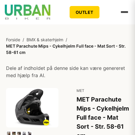
OUTLET
Forside
/
BMX & skaterhjelm
/
MET Parachute Mips - Cykelhjelm Full face - Mat Sort - Str.
58-61 cm
Dele af indholdet på denne side kan være genereret
med hjælp fra AI.
MET
MET Parachute
Mips - Cykelhjelm
Full face - Mat
Sort - Str. 58-61