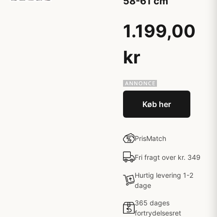
58-61 cm
1.199,00
kr
Køb her
PrisMatch
Fri fragt over kr. 349
Hurtig levering 1-2
dage
365 dages
fortrydelsesret