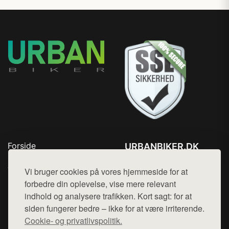
Forside
URBANBIKER.DK
Produkter
Tlf. 78768672
Top Rabatter
Vi bruger cookies på vores hjemmeside for at
Mail:
hej@want.dk
Blog
forbedre din oplevelse, vise mere relevant
Kontakt
indhold og analysere trafikken. Kort sagt: for at
Cookie- og privatlivspolitik
siden fungerer bedre – ikke for at være irriterende.
Cookie- og privatlivspolitik.