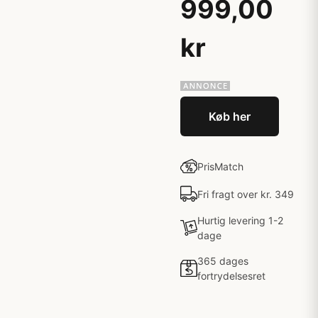
999,00
kr
Køb her
PrisMatch
Fri fragt over kr. 349
Hurtig levering 1-2
dage
365 dages
fortrydelsesret