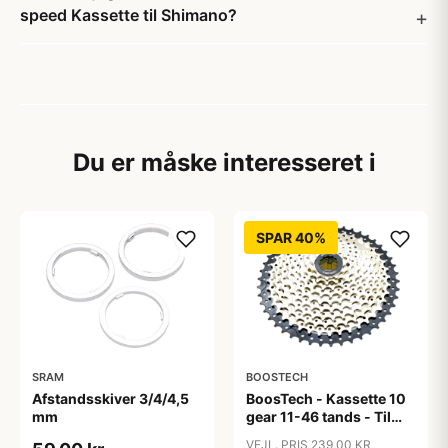
speed Kassette til Shimano?
Du er måske interesseret i
SPAR 40%
SRAM
BOOSTECH
Afstandsskiver 3/4/4,5
BoosTech - Kassette 10
mm
gear 11-46 tands - Til
Shimano og Sram
VEJL. PRIS 239,00 KR