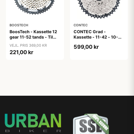
BOOSTECH
CONTEC
BoosTech - Kassette 12
CONTEC Grad -
gear 11-52 tands - Til
Kassette - 11-42 - 10-
Shimano HG gearsystem
Speed - Shimano HG-M
VEJL. PRIS 369,00 KR
599,00 kr
- Sølv/Sort
221,00 kr