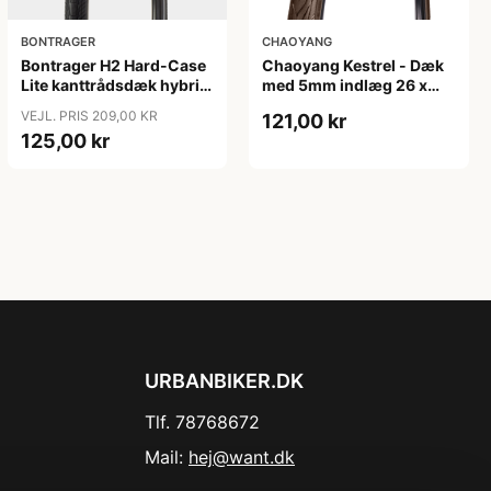
BONTRAGER
CHAOYANG
Bontrager H2 Hard-Case
Chaoyang Kestrel - Dæk
Lite kanttrådsdæk hybrid
med 5mm indlæg 26 x
700x45c sort refleks
1,75 (44-559) Tråddæk -
VEJL. PRIS 209,00 KR
121,00 kr
Brun
125,00 kr
URBANBIKER.DK
Tlf. 78768672
Mail:
hej@want.dk