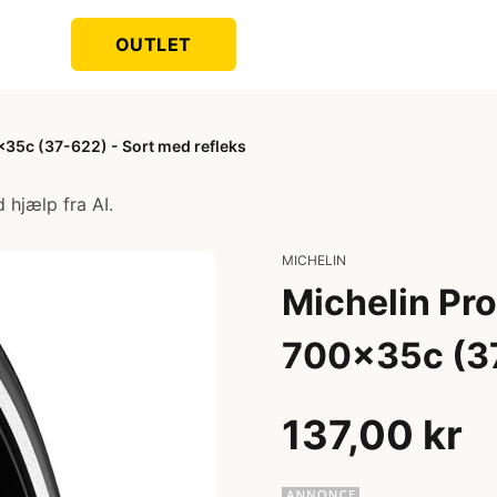
OUTLET
x35c (37-622) - Sort med refleks
 hjælp fra AI.
MICHELIN
Michelin Pro
700x35c (37
137,00 kr