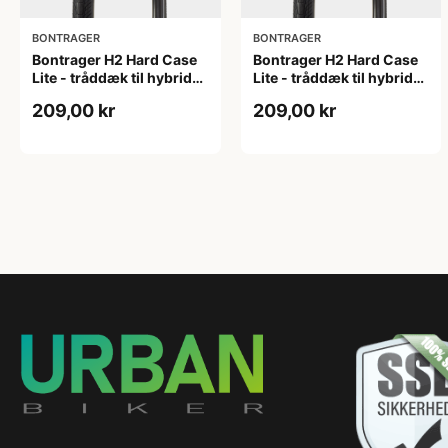
BONTRAGER
BONTRAGER
Bontrager H2 Hard Case
Bontrager H2 Hard Case
Lite - tråddæk til hybrid
Lite - tråddæk til hybrid
cykler - 700x32c - Sort
cykler - 700x35c - Sort
209,00 kr
209,00 kr
refleks
refleks