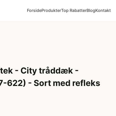
Forside
Produkter
Top Rabatter
Blog
Kontakt
tek - City tråddæk -
-622) - Sort med refleks