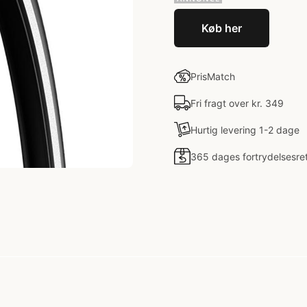
Køb her
PrisMatch
Fri fragt over kr. 349
Hurtig levering 1-2 dage
365 dages fortrydelsesre