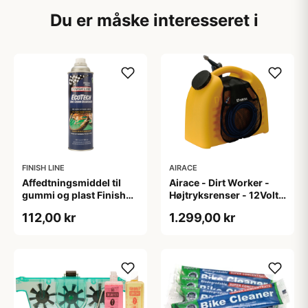
Du er måske interesseret i
FINISH LINE
AIRACE
Affedtningsmiddel til
Airace - Dirt Worker -
gummi og plast Finish
Højtryksrenser - 12Volt -
Line Eco Tech 600 ml
Gul - Transportabel
112,00 kr
1.299,00 kr
Dåse