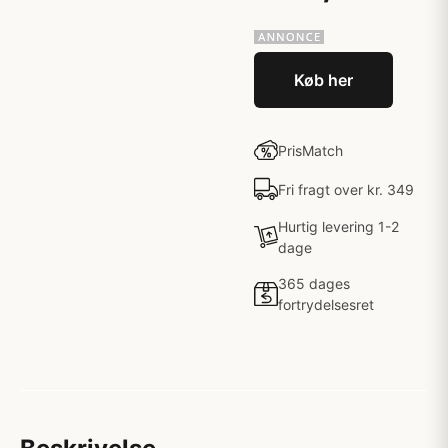
Køb her
PrisMatch
Fri fragt over kr. 349
Hurtig levering 1-2
dage
365 dages
fortrydelsesret