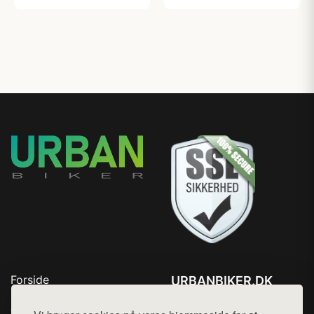
Forside
URBANBIKER.DK
Produkter
Tlf. 78768672
Top Rabatter