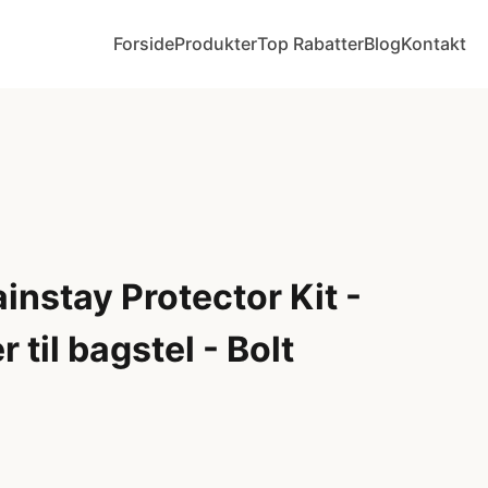
Forside
Produkter
Top Rabatter
Blog
Kontakt
nstay Protector Kit -
 til bagstel - Bolt