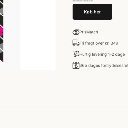
Køb her
PrisMatch
Fri fragt over kr. 349
Hurtig levering 1-2 dage
365 dages fortrydelsesre