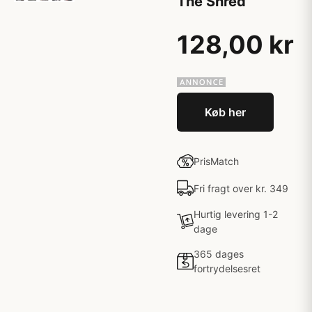
The Shred
128,00 kr
Køb her
PrisMatch
Fri fragt over kr. 349
Hurtig levering 1-2
dage
365 dages
fortrydelsesret