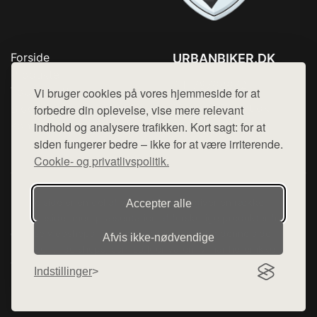
Forside
URBANBIKER.DK
Produkter
Tlf. 78768672
Top Rabatter
Vi bruger cookies på vores hjemmeside for at
Mail:
hej@want.dk
Blog
forbedre din oplevelse, vise mere relevant
Kontakt
indhold og analysere trafikken. Kort sagt: for at
Cookie- og privatlivspolitik
siden fungerer bedre – ikke for at være irriterende.
Cookie- og privatlivspolitik.
Denne side er en del af want.dk, der udgiver en række
Accepter alle
hjemmesider med præsentation af forskellige produkter fra
diverse webshops. Der sælges ikke varer fra denne side - vi
Afvis ikke‑nødvendige
henviser til de shops, som sælger varen. Vi har heller ikke
varerne på lager.
Indstillinger
© 2026 urbanbiker.dk. Alle rettigheder forbeholdes.