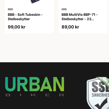
BBB
BBB
BBB - Soft Tubeskin -
BBB MultiVis BBP-71 -
Stelbeskytter
Stelbeskytter - 23
stickers - Reflekterende -
99,00 kr
89,00 kr
Sort