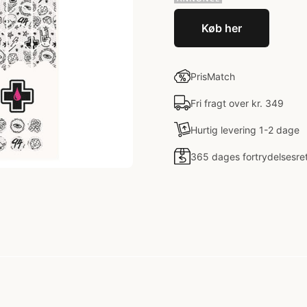
Køb her
PrisMatch
Fri fragt over kr. 349
Hurtig levering 1-2 dage
365 dages fortrydelsesre