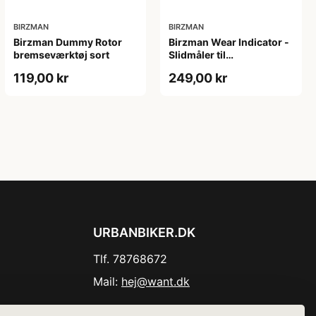
BIRZMAN
BIRZMAN
Birzman Dummy Rotor
Birzman Wear Indicator -
bremseværktøj sort
Slidmåler til
Bremseskiver
119,00 kr
249,00 kr
URBANBIKER.DK
Tlf. 78768672
Mail:
hej@want.dk
Cookie- og privatlivspolitik