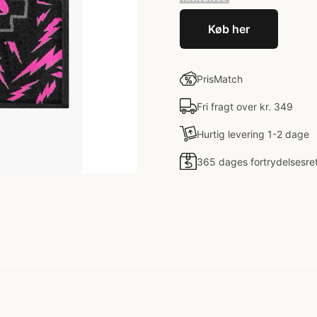
Køb her
PrisMatch
Fri fragt over kr. 349
Hurtig levering 1-2 dage
365 dages fortrydelsesre