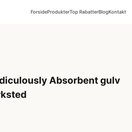
Forside
Produkter
Top Rabatter
Blog
Kontakt
iculously Absorbent gulv
rksted