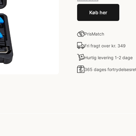
Køb her
PrisMatch
Fri fragt over kr. 349
Hurtig levering 1-2 dage
365 dages fortrydelsesre