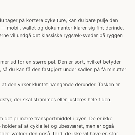
u tager på kortere cykelture, kan du bare pulje den
 — mobil, wallet og dokumanter klarer sig fint derinde.
gerne vil undgå det klassiske rygsæk-sveder på ryggen
mmer ud for en større pøl. Den er sort, hvilket betyder
, så du kan få den fastgjort under sadlen på få minutter
r, at den virker kluntet hængende derunder. Tasken er
styr, der skal strammes eller justeres hele tiden.
om det primære transportmiddel i byen. De er ikke
De holder af at cykle let og ubesværet, men er også
nder, vælger den også, fordi de ikke vil have en stor