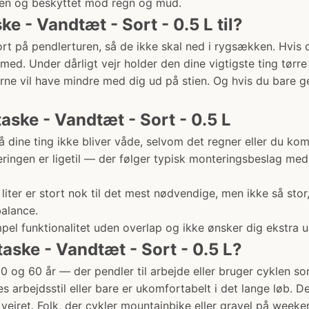
ppen og beskyttet mod regn og mud.
 - Vandtæt - Sort - 0.5 L til?
t på pendlerturen, så de ikke skal ned i rygsækken. Hvis d
ed. Under dårligt vejr holder den dine vigtigste ting tørre
rne vil have mindre med dig ud på stien. Og hvis du bare 
.
aske - Vandtæt - Sort - 0.5 L
så dine ting ikke bliver våde, selvom det regner eller du ko
eringen er ligetil — der følger typisk monteringsbeslag med
 liter er stort nok til det mest nødvendige, men ikke så sto
balance.
mpel funktionalitet uden overlap og ikke ønsker dig ekstra ud
aske - Vandtæt - Sort - 0.5 L?
0 og 60 år — der pendler til arbejde eller bruger cyklen s
s arbejdsstil eller bare er ukomfortabelt i det lange løb. 
vejret. Folk, der cykler mountainbike eller gravel på weeke