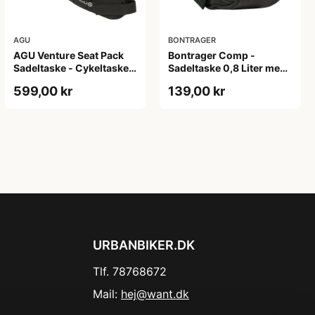
AGU
BONTRAGER
AGU Venture Seat Pack
Bontrager Comp -
Sadeltaske - Cykeltaske -
Sadeltaske 0,8 Liter med
Ground Coffee
velcro strop - Sort
599,00 kr
139,00 kr
URBANBIKER.DK
Tlf. 78768672
Mail:
hej@want.dk