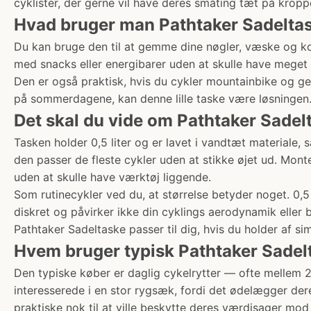
cyklister, der gerne vil have deres småting tæt på kro
Hvad bruger man Pathtaker Sadeltaske
Du kan bruge den til at gemme dine nøgler, væske og kor
med snacks eller energibarer uden at skulle have meget m
Den er også praktisk, hvis du cykler mountainbike og ge
på sommerdagene, kan denne lille taske være løsningen
Det skal du vide om Pathtaker Sadelt
Tasken holder 0,5 liter og er lavet i vandtæt materiale, 
den passer de fleste cykler uden at stikke øjet ud. Mont
uden at skulle have værktøj liggende.
Som rutinecykler ved du, at størrelse betyder noget. 0,5
diskret og påvirker ikke din cyklings aerodynamik eller 
Pathtaker Sadeltaske passer til dig, hvis du holder af si
Hvem bruger typisk Pathtaker Sadelt
Den typiske køber er daglig cykelrytter — ofte mellem 2
interesserede i en stor rygsæk, fordi det ødelægger dere
praktiske nok til at ville beskytte deres værdisager mod 