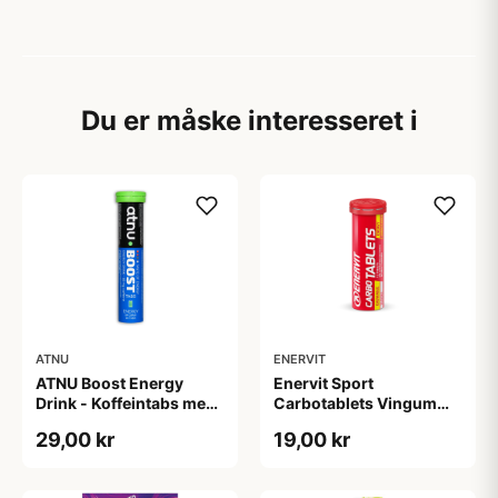
Du er måske interesseret i
ATNU
ENERVIT
ATNU Boost Energy
Enervit Sport
Drink - Koffeintabs med
Carbotablets Vingummi
smag af energidrik - 20
- Lemon - 12 stk
29,00 kr
19,00 kr
tabs