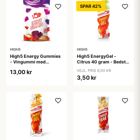
SPAR 42%
HIGH5
HIGH5
High5 Energy Gummies
High5 EnergyGel -
- Vingummi med
Citrus 40 gram - Bedst
frugtsmag - 26 gram
før 31/8-26
VEJL. PRIS 6,00 KR
13,00 kr
3,50 kr