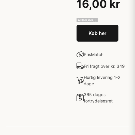
16,00 kr
Køb her
PrisMatch
Fri fragt over kr. 349
Hurtig levering 1-2
dage
365 dages
fortrydelsesret