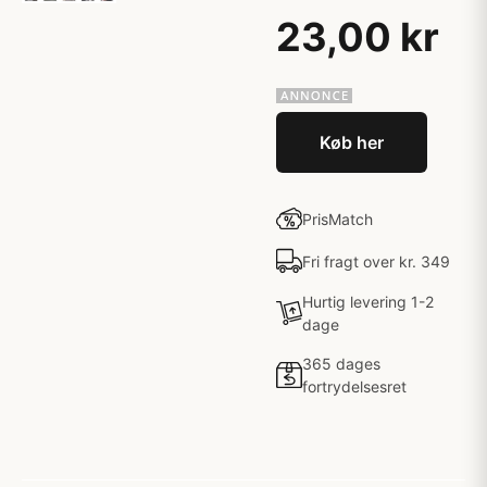
23,00 kr
Køb her
PrisMatch
Fri fragt over kr. 349
Hurtig levering 1-2
dage
365 dages
fortrydelsesret