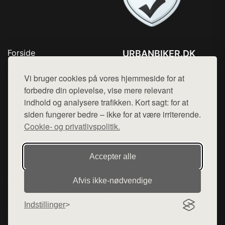
Forside
URBANBIKER.DK
Produkter
Tlf. 78768672
Top Rabatter
Vi bruger cookies på vores hjemmeside for at
Mail:
hej@want.dk
Blog
forbedre din oplevelse, vise mere relevant
Kontakt
indhold og analysere trafikken. Kort sagt: for at
Cookie- og privatlivspolitik
siden fungerer bedre – ikke for at være irriterende.
Cookie- og privatlivspolitik.
Denne side er en del af want.dk, der udgiver en række
Accepter alle
hjemmesider med præsentation af forskellige produkter fra
diverse webshops. Der sælges ikke varer fra denne side - vi
Afvis ikke‑nødvendige
henviser til de shops, som sælger varen. Vi har heller ikke
varerne på lager.
Indstillinger
© 2026 urbanbiker.dk. Alle rettigheder forbeholdes.