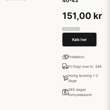
40-43
151,00 kr
Køb her
PrisMatch
Fri fragt over kr. 349
Hurtig levering 1-2
dage
365 dages
fortrydelsesret