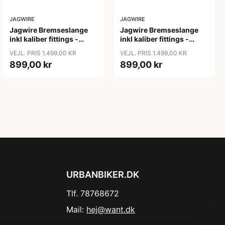
JAGWIRE
JAGWIRE
Jagwire Bremseslange
Jagwire Bremseslange
inkl kaliber fittings -
inkl kaliber fittings -
2000 mm - 10 stk
2000 mm - 10 stk
VEJL. PRIS 1.499,00 KR
VEJL. PRIS 1.499,00 KR
899,00 kr
899,00 kr
URBANBIKER.DK
Tlf. 78768672
Mail:
hej@want.dk