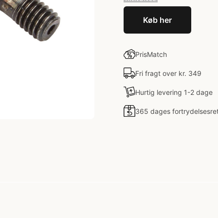
Køb her
PrisMatch
Fri fragt over kr. 349
Hurtig levering 1-2 dage
365 dages fortrydelsesre