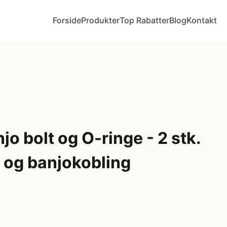
Forside
Produkter
Top Rabatter
Blog
Kontakt
o bolt og O-ringe - 2 stk.
lt og banjokobling