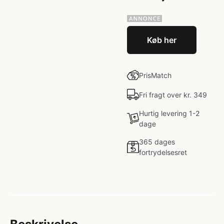
Køb her
PrisMatch
Fri fragt over kr. 349
Hurtig levering 1-2
dage
365 dages
fortrydelsesret