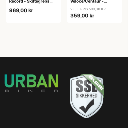
Record - Skiftegrebs
Veloce/Centaur -
body 2x10 gear - Højre
Skiftegrebs body 2x10
VEJL. PRIS 599,00 KR
969,00 kr
side - uden bremsegreb
gear - Højre side - uden
359,00 kr
bremsegr