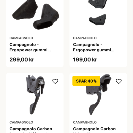
CAMPAGNOLO
CAMPAGNOLO
Campagnolo -
Campagnolo -
Ergopower gummi
Ergopower gummi
Hoods - Til modeller fra
Hoods Escape før 2007
299,00 kr
199,00 kr
1998 - Sort - Sæt af 2 stk
- Sort - Sæt af 2 stk
SPAR 40%
CAMPAGNOLO
CAMPAGNOLO
Campagnolo Carbon
Campagnolo Carbon