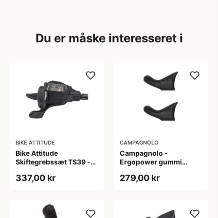
Du er måske interesseret i
BIKE ATTITUDE
CAMPAGNOLO
Bike Attitude
Campagnolo -
Skiftegrebssæt TS39 -
Ergopower gummi
Microshift 3 x 9 speed
Hoods - Til Super
337,00 kr
279,00 kr
Record/Chorus 11 gear
år 2009-2014- Sort -