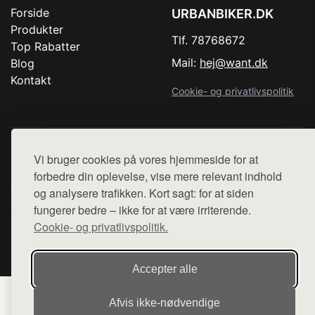
Forside
URBANBIKER.DK
Produkter
Tlf. 78768672
Top Rabatter
Mail:
hej@want.dk
Blog
Kontakt
Cookie- og privatlivspolitik
Denne side er en del af want.dk, der udgiver en række
Vi bruger cookies på vores hjemmeside for at
hjemmesider med præsentation af forskellige produkter fra
forbedre din oplevelse, vise mere relevant indhold
diverse webshops. Der sælges ikke varer fra denne side - vi
og analysere trafikken. Kort sagt: for at siden
henviser til de shops, som sælger varen. Vi har heller ikke
fungerer bedre – ikke for at være irriterende.
varerne på lager.
Cookie- og privatlivspolitik.
© 2026 urbanbiker.dk. Alle rettigheder forbeholdes.
Accepter alle
Afvis ikke‑nødvendige