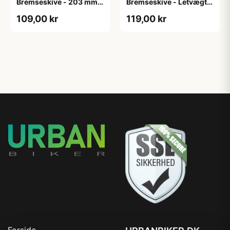
Bremseskive - 203 mm -
Bremseskive - Letvægts
6 bolt inkl. Bolte
- 160 mm - 6 bolt
109,00 kr
119,00 kr
Forside