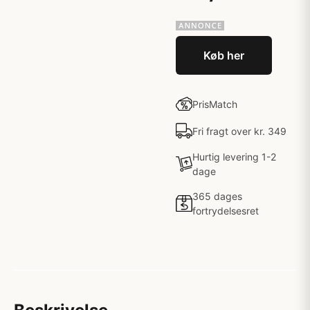
Køb her
PrisMatch
Fri fragt over kr. 349
Hurtig levering 1-2
dage
365 dages
fortrydelsesret