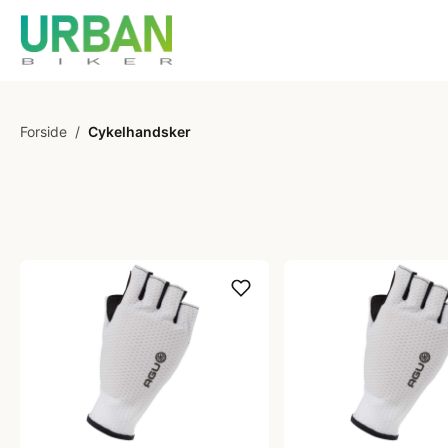
Forside
/
Cykelhandsker