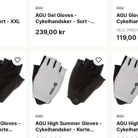
AGU
AGU
AGU Gel Gloves -
AGU Glov
rt - XXL
Cykelhandsker - Sort -
Cykelha
XXXL
puder - H
VEJL. PRIS 
239,00 kr
119,00
AGU
AGU
Gloves -
AGU High Summer Gloves -
AGU Hig
orte
Cykelhandsker - Korte
Cykelhan
L
fingre - Hvid - Str. M
fingre - 