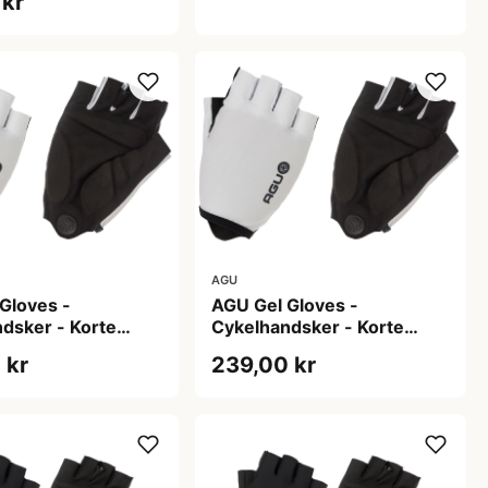
 kr
AGU
Gloves -
AGU Gel Gloves -
dsker - Korte
Cykelhandsker - Korte
Hvid - Str. S
fingre - Hvid - Str. XL
 kr
239,00 kr