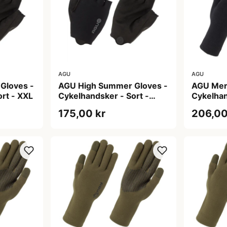
AGU
AGU
Gloves -
AGU High Summer Gloves -
AGU Meri
rt - XXL
Cykelhandsker - Sort -
Cykelhan
XXXL
L
175,00 kr
206,00