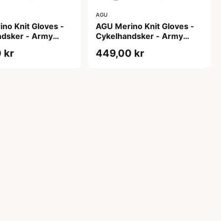
AGU
no Knit Gloves -
AGU Merino Knit Gloves -
ndsker - Army
Cykelhandsker - Army
S
Green - XL
 kr
449,00 kr