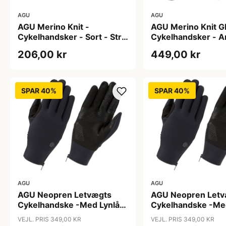
AGU
AGU
AGU Merino Knit -
AGU Merino Knit G
Cykelhandsker - Sort - Str.
Cykelhandsker - 
XL
Green - L
206,00 kr
449,00 kr
SPAR 40%
SPAR 40%
AGU
AGU
AGU Neopren Letvægts
AGU Neopren Letv
Cykelhandske -Med Lynlås
Cykelhandske -Me
- Sort - Str. 2XL
- Sort - Str. M
VEJL. PRIS 349,00 KR
VEJL. PRIS 349,00 KR