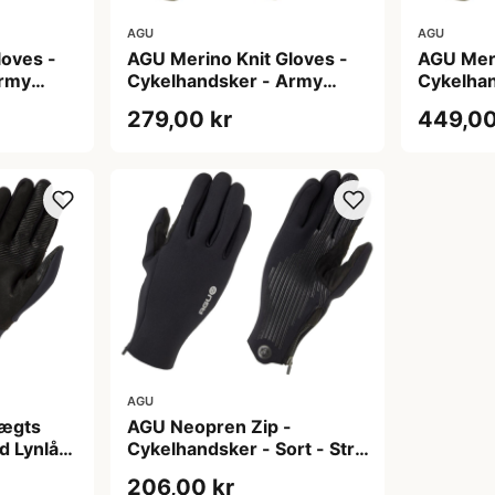
AGU
AGU
loves -
AGU Merino Knit Gloves -
AGU Meri
Army
Cykelhandsker - Army
Cykelha
Green - M
Green - 
279,00 kr
449,00
AGU
ægts
AGU Neopren Zip -
d Lynlås
Cykelhandsker - Sort - Str.
2XL
206,00 kr