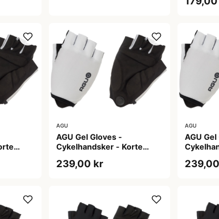
179,00
AGU
AGU
AGU Gel Gloves -
AGU Gel 
orte
Cykelhandsker - Korte
Cykelhan
L
fingre - Hvid - Str. M
fingre - 
239,00 kr
239,00