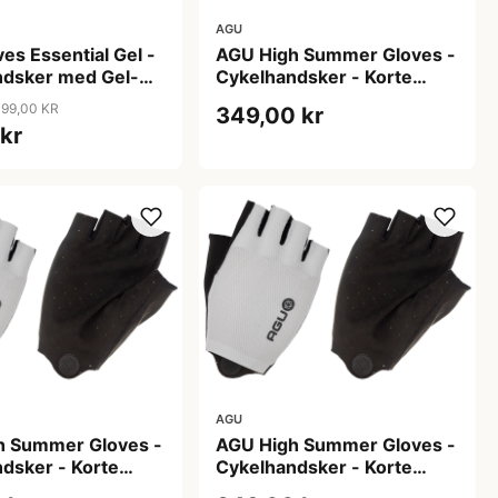
AGU
es Essential Gel -
AGU High Summer Gloves -
ndsker med Gel-
Cykelhandsker - Korte
vid - Str. 3XL
fingre - Hvid - Str. 2XL
199,00 KR
349,00 kr
 kr
AGU
h Summer Gloves -
AGU High Summer Gloves -
dsker - Korte
Cykelhandsker - Korte
Hvid - Str. S
fingre - Hvid - Str. XL