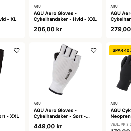
AGU
AGU
AGU Aero Gloves -
AGU Aer
id - XL
Cykelhandsker - Hvid - XXL
Cykelhan
206,00 kr
279,00
SPAR 40
AGU
AGU
AGU Aero Gloves -
AGU Cyk
rt - XXL
Cykelhandsker - Sort -
Neopren 
XXXL
Str. S
VEJL. PRIS 
449,00 kr