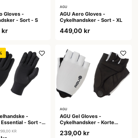
AGU
o Gloves -
AGU Aero Gloves -
dsker - Sort - S
Cykelhandsker - Sort - XL
 kr
449,00 kr
%
AGU
elhandske -
AGU Gel Gloves -
Essential - Sort -
Cykelhandsker - Korte
fingre - Hvid - Str. 2XL
299,00 KR
239,00 kr