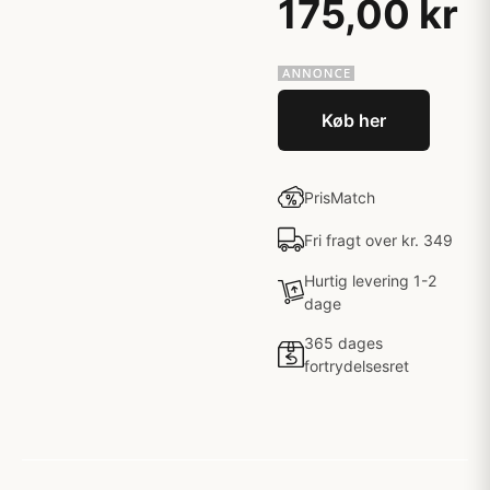
175,00 kr
Køb her
PrisMatch
Fri fragt over kr. 349
Hurtig levering 1-2
dage
365 dages
fortrydelsesret