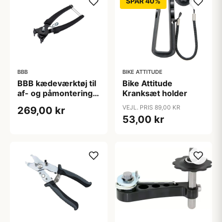
SPAR 40%
BBB
BIKE ATTITUDE
BBB kædeværktøj til
Bike Attitude
af- og påmontering
Kranksæt holder
af samleled
VEJL. PRIS 89,00 KR
269,00 kr
53,00 kr