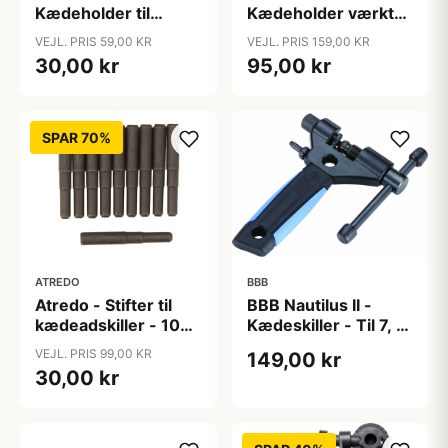
Kædeholder til
Kædeholder værktøj
kædeadskiller -
- 9mm aksel - Til
VEJL. PRIS 59,00 KR
VEJL. PRIS 159,00 KR
reservedel
dropout
30,00 kr
95,00 kr
SPAR 70%
ATREDO
BBB
Atredo - Stifter til
BBB Nautilus II -
kædeadskiller - 10
Kædeskiller - Til 7, 8,
stk.
9, 10 og 11 speed -
VEJL. PRIS 99,00 KR
149,00 kr
Sort
30,00 kr