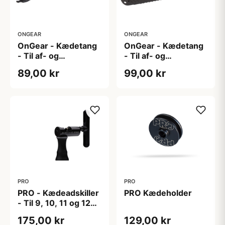
ONGEAR
ONGEAR
OnGear - Kædetang
OnGear - Kædetang
- Til af- og
- Til af- og
påmontering af
påmontering af
89,00 kr
99,00 kr
Powerlink
powerlink
PRO
PRO
PRO - Kædeadskiller
PRO Kædeholder
- Til 9, 10, 11 og 12
speed kæder
175,00 kr
129,00 kr