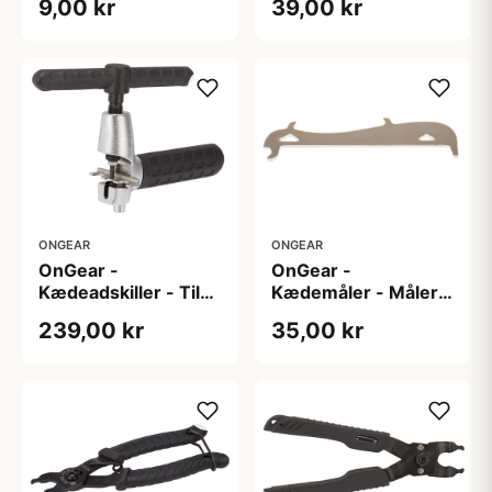
9,00 kr
39,00 kr
410/408
ONGEAR
ONGEAR
OnGear -
OnGear -
Kædeadskiller - Til
Kædemåler - Måler
alle kæder inkl. 3/32
kædeslid
239,00 kr
35,00 kr
og 3/16"