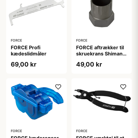
FORCE
FORCE
FORCE Profi
FORCE aftrækker til
kædeslidmåler
skruekrans Shimano
SIS - Hærdet stål
69,00 kr
49,00 kr
FORCE
FORCE
FORCE kæderenser
FORCE værktøj til at