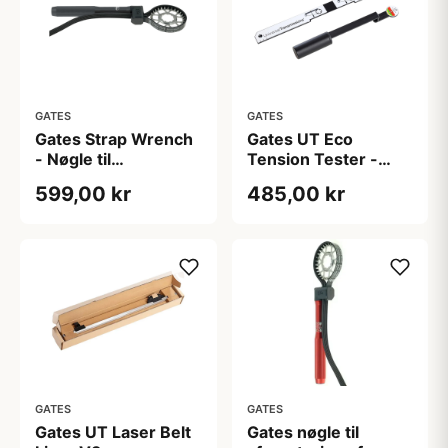
GATES
GATES
Gates Strap Wrench
Gates UT Eco
- Nøgle til
Tension Tester -
afmontering af
Spændingsmåler
599,00 kr
485,00 kr
tandhjul
GATES
GATES
Gates UT Laser Belt
Gates nøgle til