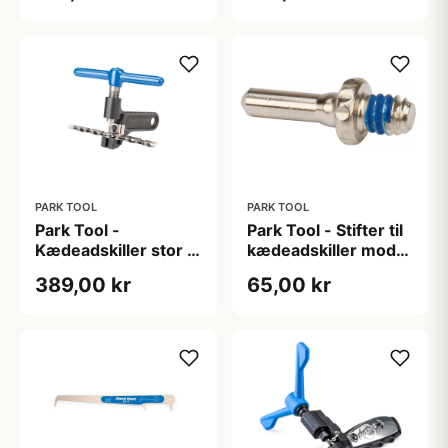
PARK TOOL
PARK TOOL
Park Tool -
Park Tool - Stifter til
Kædeadskiller stor -
kædeadskiller model
CT-3.3 - passe til 5-
CT 2/3/5 og 7 - 2 stk
389,00 kr
65,00 kr
12 gears kæder