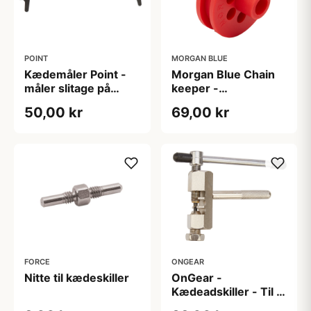
POINT
MORGAN BLUE
Kædemåler Point -
Morgan Blue Chain
måler slitage på
keeper -
kæden
Kædeholder til Thru
50,00 kr
69,00 kr
Axle
FORCE
ONGEAR
Nitte til kædeskiller
OnGear -
Kædeadskiller - Til 6
- 10 gears kæder og