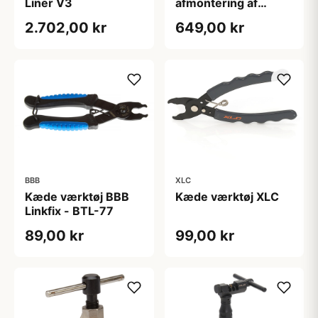
Liner V3
afmontering af
tandhjul bag
2.702,00 kr
649,00 kr
BBB
XLC
Kæde værktøj BBB
Kæde værktøj XLC
Linkfix - BTL-77
89,00 kr
99,00 kr