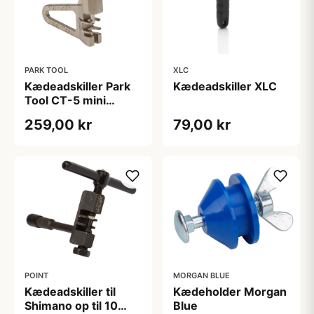
PARK TOOL
XLC
Kædeadskiller Park
Kædeadskiller XLC
Tool CT-5 mini
model - passer op til
259,00 kr
79,00 kr
12 gears kæder
POINT
MORGAN BLUE
Kædeadskiller til
Kædeholder Morgan
Shimano op til 10
Blue