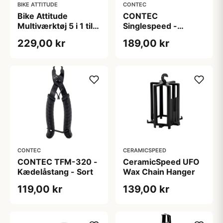
BIKE ATTITUDE
CONTEC
Bike Attitude
CONTEC
Multiværktøj 5 i 1 til
Singlespeed -
kabler og kæder
Kædespænder -
229,00 kr
189,00 kr
Singlespeed - Sort
CONTEC
CERAMICSPEED
CONTEC TFM-320 -
CeramicSpeed UFO
Kædelåstang - Sort
Wax Chain Hanger
119,00 kr
139,00 kr