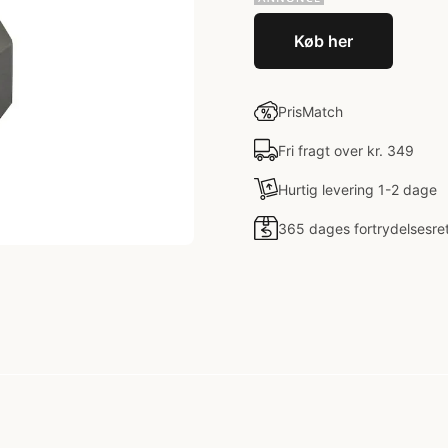
Køb her
PrisMatch
Fri fragt over kr. 349
Hurtig levering 1-2 dage
365 dages fortrydelsesre