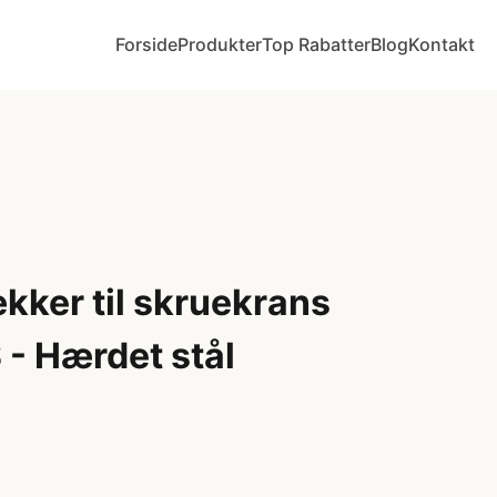
Forside
Produkter
Top Rabatter
Blog
Kontakt
kker til skruekrans
 - Hærdet stål