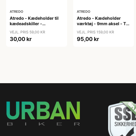
ATREDO
ATREDO
Atredo - Kædeholder til
Atredo - Kædeholder
kædeadskiller -
værktøj - 9mm aksel - Til
reservedel
dropout
VEJL. PRIS 59,00 KR
VEJL. PRIS 159,00 KR
30,00 kr
95,00 kr