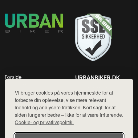
Forside
URBANBIKER.DK
Produkter
Tlf. 78768672
Top Rabatter
Vi bruger cookies på vores hjemmeside for at
Mail:
hej@want.dk
Blog
forbedre din oplevelse, vise mere relevant
Kontakt
indhold og analysere trafikken. Kort sagt: for at
Cookie- og privatlivspolitik
siden fungerer bedre – ikke for at være irriterende.
Cookie- og privatlivspolitik.