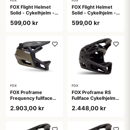
FOX
FOX
FOX Flight Helmet
FOX Flight Helmet
Solid - Cykelhjelm -
Solid - Cykelhjelm -
MTB - Unisex - Sort
MTB - Unisex - Sort
599,00 kr
599,00 kr
- M
- S
FOX
FOX
FOX Proframe
FOX Proframe RS
Frequency fullface-
Fullface Cykelhjelm
hjelm army grøn
Sort
2.903,00 kr
2.448,00 kr
(Hjelmstørrelse: 59-
63 cm)