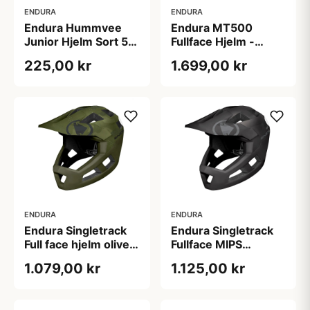
ENDURA
ENDURA
Endura Hummvee
Endura MT500
Junior Hjelm Sort 51-
Fullface Hjelm -
56 cm
Electric Blue
225,00 kr
1.699,00 kr
ENDURA
ENDURA
Endura Singletrack
Endura Singletrack
Full face hjelm oliven
Fullface MIPS
grøn børn
cykelhjelm sort
1.079,00 kr
1.125,00 kr