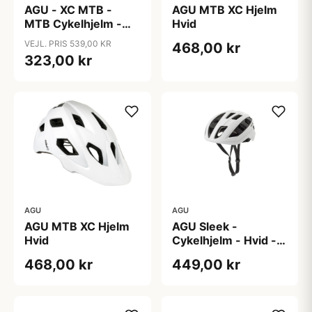
AGU - XC MTB -
AGU MTB XC Hjelm
MTB Cykelhjelm -
Hvid
Grøn - Str. 58-61 cm
VEJL. PRIS 539,00 KR
468,00 kr
323,00 kr
AGU
AGU
AGU MTB XC Hjelm
AGU Sleek -
Hvid
Cykelhjelm - Hvid -
L/XL
468,00 kr
449,00 kr