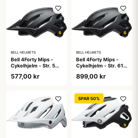
BELL HELMETS
BELL HELMETS
Bell 4Forty Mips -
Bell 4Forty Mips -
Cykelhjelm - Str. 59-
Cykelhjelm - Str. 61-
63 cm - Mat-Gloss
65 cm - Mat-Gloss
577,00 kr
899,00 kr
Sort
Sort
SPAR 50%