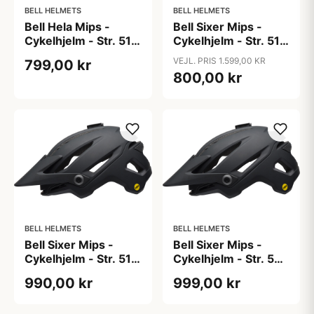
BELL HELMETS
BELL HELMETS
Bell Hela Mips -
Bell Sixer Mips -
Cykelhjelm - Str. 51-
Cykelhjelm - Str. 51-
55 cm - Hvid/Cherry
55 cm - Hvid/Sort
VEJL. PRIS 1.599,00 KR
799,00 kr
800,00 kr
BELL HELMETS
BELL HELMETS
Bell Sixer Mips -
Bell Sixer Mips -
Cykelhjelm - Str. 51-
Cykelhjelm - Str. 55-
55 cm - Sort
59 cm - Sort
990,00 kr
999,00 kr