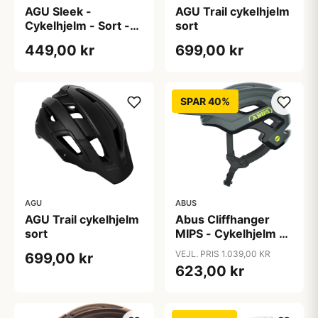
AGU Sleek -
AGU Trail cykelhjelm
Cykelhjelm - Sort -
sort
S/M
449,00 kr
699,00 kr
SPAR 40%
AGU
ABUS
AGU Trail cykelhjelm
Abus Cliffhanger
sort
MIPS - Cykelhjelm -
Concrete grey - Str.
VEJL. PRIS 1.039,00 KR
699,00 kr
S
623,00 kr