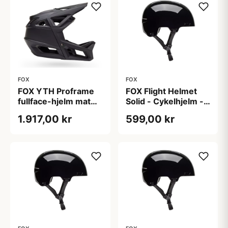
FOX
FOX
FOX YTH Proframe
FOX Flight Helmet
fullface-hjelm mat
Solid - Cykelhjelm -
sort
MTB - Unisex - Sort
1.917,00 kr
599,00 kr
- L