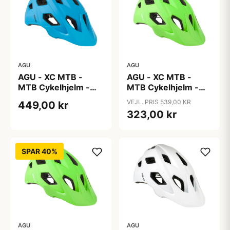
AGU
AGU
AGU - XC MTB -
AGU - XC MTB -
MTB Cykelhjelm -
MTB Cykelhjelm -
Blå - Str. 58-61 cm
Grøn - Str. 52-58 cm
VEJL. PRIS 539,00 KR
449,00 kr
323,00 kr
SPAR 40%
AGU
AGU