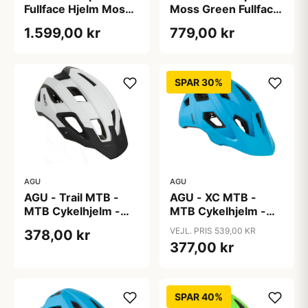
Fullface Hjelm Moss
Moss Green Fullface
Green 59-60 cm
Cykelhjelm One Size
1.599,00 kr
779,00 kr
SPAR 30%
AGU
AGU
AGU - Trail MTB -
AGU - XC MTB -
MTB Cykelhjelm -
MTB Cykelhjelm -
Hvid - Str. 58-62 cm
Blå - Str. 52-58 cm
VEJL. PRIS 539,00 KR
378,00 kr
377,00 kr
SPAR 40%