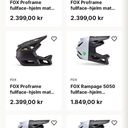
FOX Proframe
FOX Proframe
fullface-hjelm mat
fullface-hjelm mat
sort (Hjelmstørrelse:
sort (Hjelmstørrelse:
2.399,00 kr
2.399,00 kr
51-55 cm)
55-59 cm)
FOX
FOX
FOX Proframe
FOX Rampage 5050
fullface-hjelm mat
fullface-hjelm
sort (Hjelmstørrelse:
hvid/sort
2.399,00 kr
1.849,00 kr
59-63 cm)