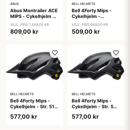
ABUS
BELL HELMETS
Abus Montrailer ACE
Bell 4Forty Mips -
MIPS - Cykelhjelm -
Cykelhjelm -
Blå - Str. M
Sort/Camo - Str. 55-
VEJL. PRIS 1.349,00 KR
VEJL. PRIS 849,00 KR
59 cm
809,00 kr
509,00 kr
BELL HELMETS
BELL HELMETS
Bell 4Forty Mips -
Bell 4Forty Mips -
Cykelhjelm - Str. 51-
Cykelhjelm - Str. 55-
55 cm - Mat-Gloss
59 cm - Mat-Gloss
577,00 kr
577,00 kr
Sort
Sort