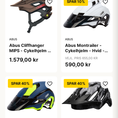
SPAR 10%
ABUS
ABUS
Abus Cliffhanger
Abus Montrailer -
MIPS - Cykelhjelm -
Cykelhjelm - Hvid -
Metallic copper - Str.
Str. M
VEJL. PRIS 655,00 KR
1.579,00 kr
S
590,00 kr
SPAR 40%
SPAR 40%