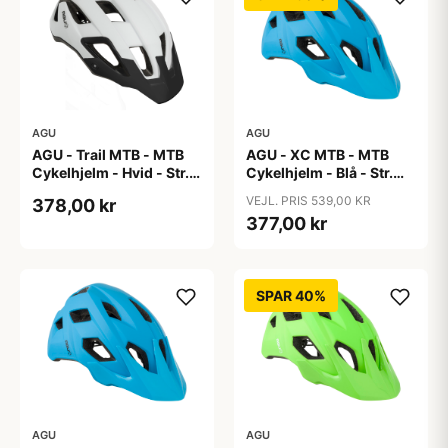
AGU
AGU
AGU - Trail MTB - MTB
AGU - XC MTB - MTB
Cykelhjelm - Hvid - Str.
Cykelhjelm - Blå - Str.
58-62 cm
52-58 cm
VEJL. PRIS 539,00 KR
378,00 kr
377,00 kr
SPAR 40%
AGU
AGU