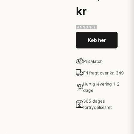
kr
Køb her
PrisMatch
Fri fragt over kr. 349
Hurtig levering 1-2
dage
365 dages
fortrydelsesret