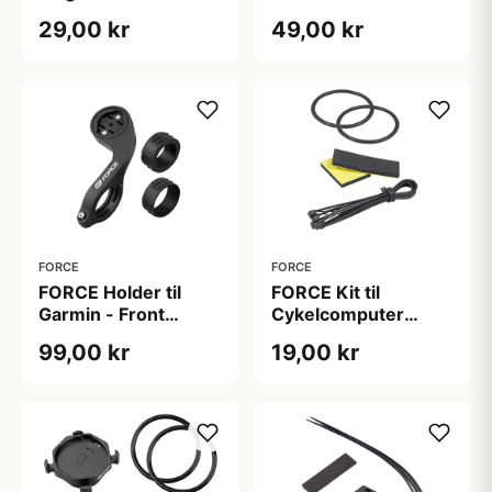
på Eger - 2 stk
Cykelcomputer -
29,00 kr
49,00 kr
Sort
FORCE
FORCE
FORCE Holder til
FORCE Kit til
Garmin - Front
Cykelcomputer
beslag Sort
Mounts
99,00 kr
19,00 kr