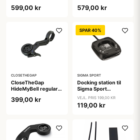
raceday4 evo ve -
raceday4 evo vm5d
599,00 kr
579,00 kr
Metron 5 D
- Vision Metron 5D
EVO/Cannondale
SystemBar R-one
Mono
SPAR 40%
CLOSETHEGAP
SIGMA SPORT
CloseTheGap
Docking station til
HideMyBell regular3
Sigma Sport
pro - Garmin Edge
computere
VEJL. PRIS 199,00 KR
399,00 kr
1050 / Wahoo ACE
119,00 kr