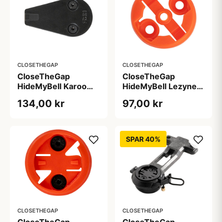
CLOSETHEGAP
CLOSETHEGAP
CloseTheGap
CloseTheGap
HideMyBell Karoo
HideMyBell Lezyne
adapter
adapter
134,00 kr
97,00 kr
SPAR 40%
CLOSETHEGAP
CLOSETHEGAP
CloseTheGap
CloseTheGap