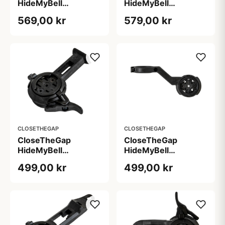
HideMyBell
HideMyBell
raceday4 evo rc -
raceday4 evo s5 -
569,00 kr
579,00 kr
Rose Endurance /
Cervelo S5 med
Race / Gravel
mere
cockpits
CLOSETHEGAP
CLOSETHEGAP
CloseTheGap
CloseTheGap
HideMyBell
HideMyBell
raceday4 evo sd -
raceday4 evo sl -
499,00 kr
499,00 kr
Specialized med
1,8mm styr
flere