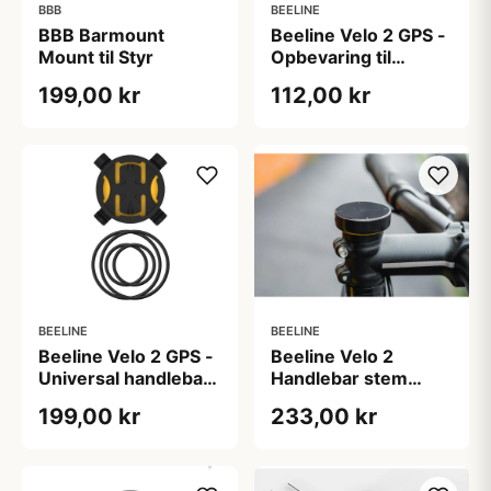
BBB
BEELINE
BBB Barmount
Beeline Velo 2 GPS -
Mount til Styr
Opbevaring til
Cykelcomputer -
199,00 kr
112,00 kr
Sort
BEELINE
BEELINE
Beeline Velo 2 GPS -
Beeline Velo 2
Universal handlebar
Handlebar stem
holder
holder
199,00 kr
233,00 kr