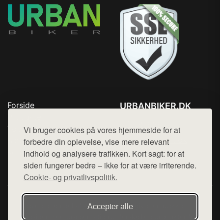
Forside
URBANBIKER.DK
Produkter
Tlf. 78768672
Top Rabatter
Vi bruger cookies på vores hjemmeside for at
Mail:
hej@want.dk
Blog
forbedre din oplevelse, vise mere relevant
Kontakt
indhold og analysere trafikken. Kort sagt: for at
Cookie- og privatlivspolitik
siden fungerer bedre – ikke for at være irriterende.
Cookie- og privatlivspolitik.
Denne side er en del af want.dk, der udgiver en række
Accepter alle
hjemmesider med præsentation af forskellige produkter fra