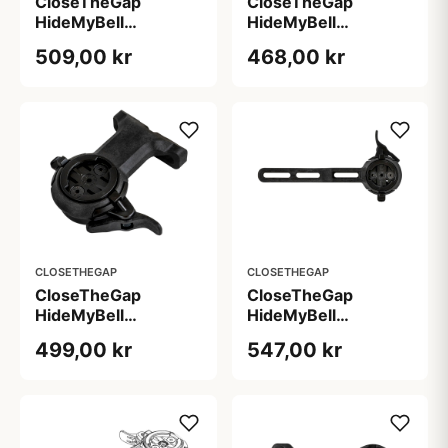
CloseTheGap
CloseTheGap
HideMyBell
HideMyBell
raceday4 evo cad -
raceday4 evo cnn -
509,00 kr
468,00 kr
Knot & Save
Canyon H11 + H36 (
Cannondale
CLOSETHEGAP
CLOSETHEGAP
CloseTheGap
CloseTheGap
HideMyBell
HideMyBell
raceday4 evo dm -
raceday4 evo fi - 2
499,00 kr
547,00 kr
Standrad frempind
huller montering
M5 bolte