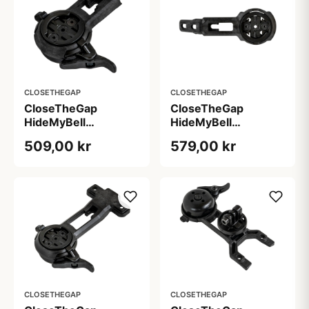
CLOSETHEGAP
CLOSETHEGAP
CloseTheGap
CloseTheGap
HideMyBell
HideMyBell
raceday4 evo bb -
raceday4 evo bi -
509,00 kr
579,00 kr
Bontrager Blendr
Black Inc cockpits
med flere
CLOSETHEGAP
CLOSETHEGAP