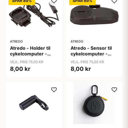
SPAR 89%
SPAR 89%
ATREDO
ATREDO
Atredo - Holder til
Atredo - Sensor til
cykelcomputer -
cykelcomputer -
Med ledning - Plast -
Med CR2032 batteri
VEJL. PRIS 75,00 KR
VEJL. PRIS 75,00 KR
Sort
- Plast - Sort
8,00 kr
8,00 kr