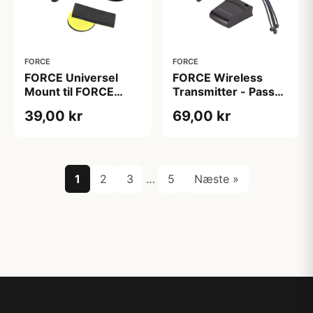
FORCE
FORCE
FORCE Universel
FORCE Wireless
Mount til FORCE
Transmitter - Passer
Cykelcomputere
til FORCE
39,00 kr
69,00 kr
Cykelcomputere
1
2
3
…
5
Næste »