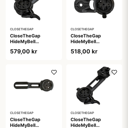
CLOSETHEGAP
CLOSETHEGAP
CloseTheGap
CloseTheGap
HideMyBell
HideMyBell
raceday4 evo ss -
raceday4 evo tc -
579,00 kr
518,00 kr
Syncros IC SL
Top cap montering 1
Creston
1/8"
CLOSETHEGAP
CLOSETHEGAP
CloseTheGap
CloseTheGap
HideMyBell
HideMyBell