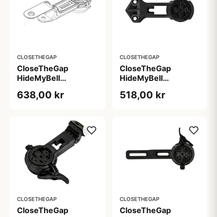
CLOSETHEGAP
CLOSETHEGAP
CloseTheGap
CloseTheGap
HideMyBell
HideMyBell
raceday4 evo gg -
raceday4 evo pm -
638,00 kr
518,00 kr
Canyon Gear Groove
Pinarello Ultra light /
cockpit
Ultra fast
CLOSETHEGAP
CLOSETHEGAP
CloseTheGap
CloseTheGap