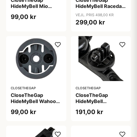
HideMyBell Mio
HideMyBell Raceday
adapter
CAD - Cannondale
VEJL. PRIS 498,00 KR
99,00 kr
299,00 kr
CLOSETHEGAP
CLOSETHEGAP
CloseTheGap
CloseTheGap
HideMyBell Wahoo
HideMyBell
adapter
lygtebeslag GoPro
99,00 kr
191,00 kr
style + uni lamp set