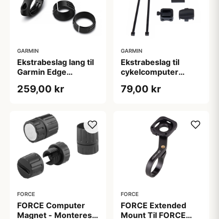
GARMIN
GARMIN
Ekstrabeslag lang til
Ekstrabeslag til
Garmin Edge
cykelcomputer
cykelcomputer
Garmin Edge 305,
259,00 kr
79,00 kr
605 og 705
FORCE
FORCE
FORCE Computer
FORCE Extended
Magnet - Monteres
Mount Til FORCE