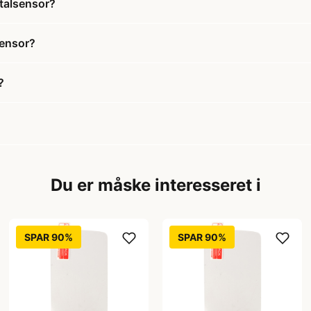
italsensor?
sensor?
?
Du er måske interesseret i
SPAR 90%
SPAR 90%