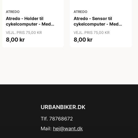
ATREDO
ATREDO
Atredo - Holder til
Atredo - Sensor til
cykelcomputer - Med
cykelcomputer - Med
ledning - Plast - Sort
CR2032 batteri - Plast -
VEJL. PRIS 75,00 KR
VEJL. PRIS 75,00 KR
Sort
8,00 kr
8,00 kr
URBANBIKER.DK
Tlf. 78768672
Mail:
hej@want.dk