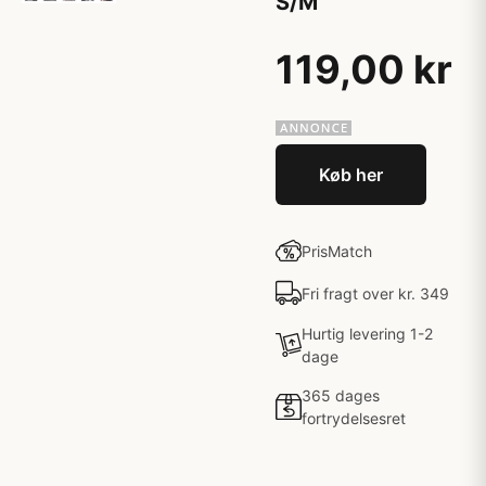
S/M
119,00 kr
Køb her
PrisMatch
Fri fragt over kr. 349
Hurtig levering 1-2
dage
365 dages
fortrydelsesret