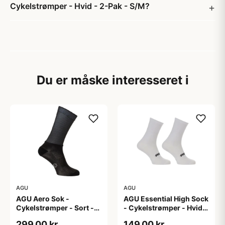
Cykelstrømper - Hvid - 2-Pak - S/M?
Du er måske interesseret i
AGU
AGU
AGU Aero Sok -
AGU Essential High Sock
Cykelstrømper - Sort -
- Cykelstrømper - Hvid -
S/M
2-Pak - L/XL
299,00 kr
149,00 kr