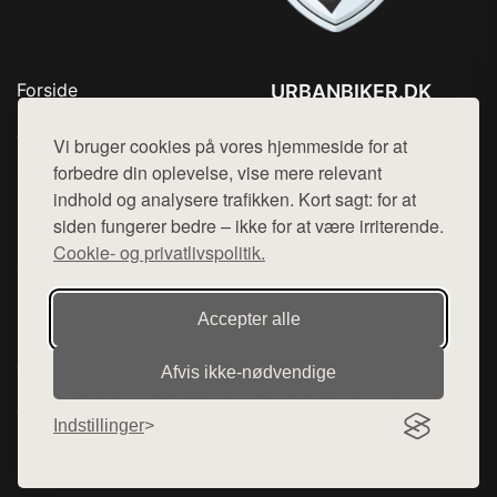
Forside
URBANBIKER.DK
Produkter
Tlf. 78768672
Top Rabatter
Vi bruger cookies på vores hjemmeside for at
Mail:
hej@want.dk
Blog
forbedre din oplevelse, vise mere relevant
Kontakt
indhold og analysere trafikken. Kort sagt: for at
Cookie- og privatlivspolitik
siden fungerer bedre – ikke for at være irriterende.
Cookie- og privatlivspolitik.
Denne side er en del af want.dk, der udgiver en række
Accepter alle
hjemmesider med præsentation af forskellige produkter fra
diverse webshops. Der sælges ikke varer fra denne side - vi
Afvis ikke‑nødvendige
henviser til de shops, som sælger varen. Vi har heller ikke
varerne på lager.
Indstillinger
© 2026 urbanbiker.dk. Alle rettigheder forbeholdes.