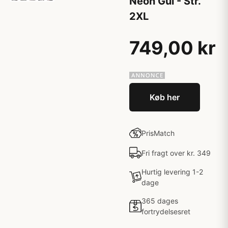
Neon Gul - Str.
2XL
749,00 kr
Køb her
PrisMatch
Fri fragt over kr. 349
Hurtig levering 1-2
dage
365 dages
fortrydelsesret