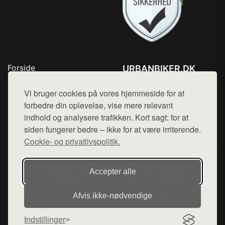
Forside
URBANBIKER.DK
Produkter
Tlf. 78768672
Top Rabatter
Vi bruger cookies på vores hjemmeside for at
Mail:
hej@want.dk
Blog
forbedre din oplevelse, vise mere relevant
Kontakt
indhold og analysere trafikken. Kort sagt: for at
Cookie- og privatlivspolitik
siden fungerer bedre – ikke for at være irriterende.
Cookie- og privatlivspolitik.
Denne side er en del af want.dk, der udgiver en række
Accepter alle
hjemmesider med præsentation af forskellige produkter fra
diverse webshops. Der sælges ikke varer fra denne side - vi
Afvis ikke‑nødvendige
henviser til de shops, som sælger varen. Vi har heller ikke
varerne på lager.
Indstillinger