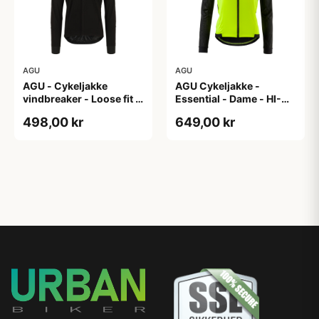
AGU
AGU
AGU - Cykeljakke
AGU Cykeljakke -
vindbreaker - Loose fit -
Essential - Dame - HI-
Sort - Str. XXXL
VIS - Sort/Gul - Str. M
498,00 kr
649,00 kr