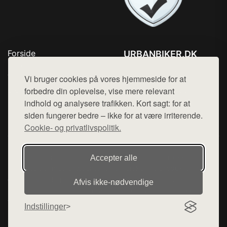
Forside
URBANBIKER.DK
Produkter
Tlf. 78768672
Top Rabatter
Vi bruger cookies på vores hjemmeside for at
Mail:
hej@want.dk
Blog
forbedre din oplevelse, vise mere relevant
Kontakt
indhold og analysere trafikken. Kort sagt: for at
Cookie- og privatlivspolitik
siden fungerer bedre – ikke for at være irriterende.
Cookie- og privatlivspolitik.
Denne side er en del af want.dk, der udgiver en række
Accepter alle
hjemmesider med præsentation af forskellige produkter fra
diverse webshops. Der sælges ikke varer fra denne side - vi
Afvis ikke‑nødvendige
henviser til de shops, som sælger varen. Vi har heller ikke
varerne på lager.
Indstillinger
© 2026 urbanbiker.dk. Alle rettigheder forbeholdes.