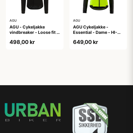
AGU
AGU
AGU - Cykeljakke
AGU Cykeljakke -
vindbreaker - Loose fit -
Essential - Dame - HI-
Sort - Str. XXXL
VIS - Sort/Gul - Str. M
498,00 kr
649,00 kr