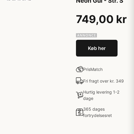
Neon Gul - Str. S
749,00 kr
Køb her
PrisMatch
Fri fragt over kr. 349
Hurtig levering 1-2
dage
365 dages
fortrydelsesret