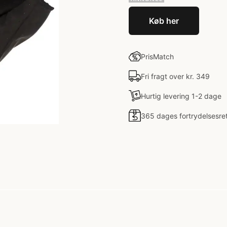
Køb her
PrisMatch
Fri fragt over kr. 349
Hurtig levering 1-2 dage
365 dages fortrydelsesre