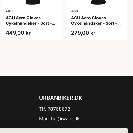
AGU
AGU
AGU Aero Gloves -
AGU Aero Gloves -
Cykelhandsker - Sort -
Cykelhandsker - Sort -
XL
XS
449,00 kr
279,00 kr
URBANBIKER.DK
Tlf. 78768672
Mail:
hej@want.dk
Cookie- og privatlivspolitik