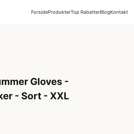
Forside
Produkter
Top Rabatter
Blog
Kontakt
ummer Gloves -
er - Sort - XXL