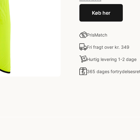
Køb her
PrisMatch
Fri fragt over kr. 349
Hurtig levering 1-2 dage
365 dages fortrydelsesre