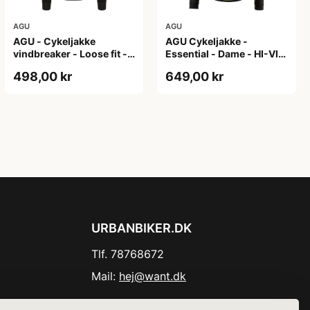
AGU
AGU
AGU - Cykeljakke
AGU Cykeljakke -
vindbreaker - Loose fit -
Essential - Dame - HI-VIS
Sort - Str. XXXL
- Sort/Gul - Str. M
498,00 kr
649,00 kr
URBANBIKER.DK
Tlf. 78768672
Mail:
hej@want.dk
Cookie- og privatlivspolitik