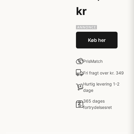
kr
Køb her
PrisMatch
Fri fragt over kr. 349
Hurtig levering 1-2
dage
365 dages
fortrydelsesret