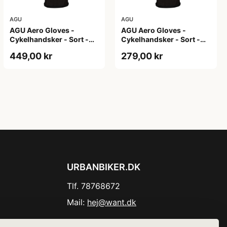
AGU
AGU
AGU Aero Gloves -
AGU Aero Gloves -
Cykelhandsker - Sort -
Cykelhandsker - Sort -
XL
XS
449,00 kr
279,00 kr
URBANBIKER.DK
Tlf. 78768672
Mail:
hej@want.dk
Cookie- og privatlivspolitik