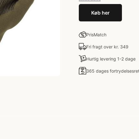
Køb her
PrisMatch
Fri fragt over kr. 349
Hurtig levering 1-2 dage
365 dages fortrydelsesre