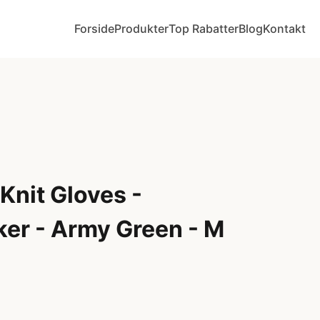
Forside
Produkter
Top Rabatter
Blog
Kontakt
Knit Gloves -
er - Army Green - M