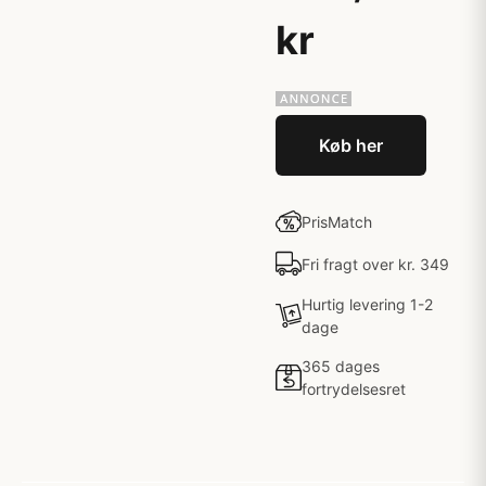
kr
Køb her
PrisMatch
Fri fragt over kr. 349
Hurtig levering 1-2
dage
365 dages
fortrydelsesret