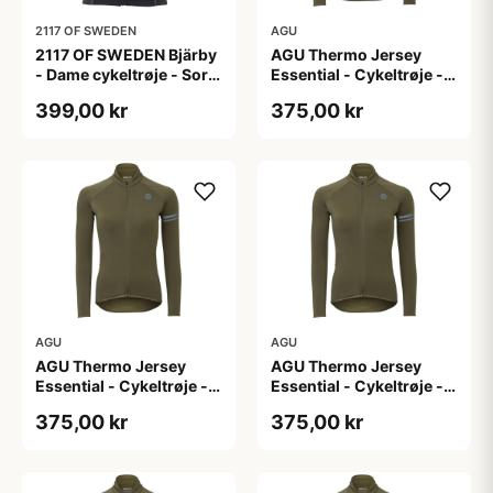
2117 OF SWEDEN
AGU
2117 OF SWEDEN Bjärby
AGU Thermo Jersey
- Dame cykeltrøje - Sort
Essential - Cykeltrøje -
- Str. 44
Dame - Army grøn - Str.
399,00 kr
375,00 kr
L
AGU
AGU
AGU Thermo Jersey
AGU Thermo Jersey
Essential - Cykeltrøje -
Essential - Cykeltrøje -
Dame - Army grøn - Str.
Dame - Army grøn - Str.
375,00 kr
375,00 kr
M
S