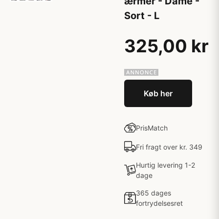
ærmer - Dame -
Sort - L
325,00 kr
Køb her
PrisMatch
Fri fragt over kr. 349
Hurtig levering 1-2
dage
365 dages
fortrydelsesret