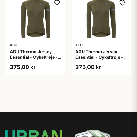
AGU
AGU
AGU Thermo Jersey
AGU Thermo Jersey
Essential - Cykeltrøje -
Essential - Cykeltrøje -
Dame - Army grøn - Str.
Dame - Army grøn - Str.
375,00 kr
375,00 kr
XL
XXL