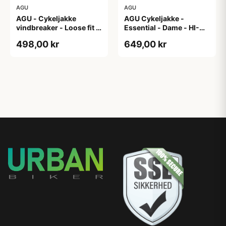
AGU
AGU
AGU - Cykeljakke
AGU Cykeljakke -
vindbreaker - Loose fit -
Essential - Dame - HI-
Sort - Str. XXXL
VIS - Sort/Gul - Str. M
498,00 kr
649,00 kr