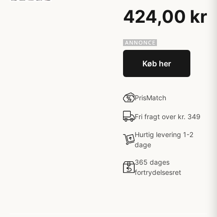
424,00 kr
Køb her
PrisMatch
Fri fragt over kr. 349
Hurtig levering 1-2
dage
365 dages
fortrydelsesret