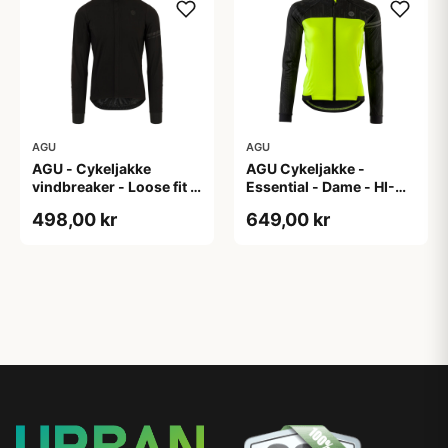
AGU
AGU
AGU - Cykeljakke
AGU Cykeljakke -
vindbreaker - Loose fit -
Essential - Dame - HI-
Sort - Str. XXXL
VIS - Sort/Gul - Str. M
498,00 kr
649,00 kr