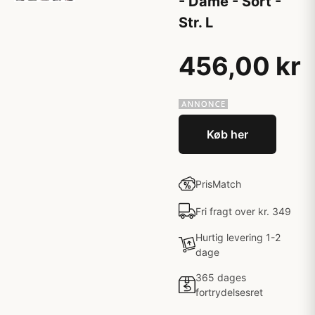
- Dame - Sort -
Str. L
456,00 kr
Køb her
PrisMatch
Fri fragt over kr. 349
Hurtig levering 1-2
dage
365 dages
fortrydelsesret