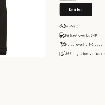
Køb her
PrisMatch
Fri fragt over kr. 349
Hurtig levering 1-2 dage
365 dages fortrydelsesre