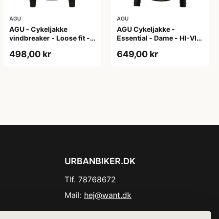
AGU
AGU
AGU - Cykeljakke
AGU Cykeljakke -
vindbreaker - Loose fit -
Essential - Dame - HI-VIS
Sort - Str. XXXL
- Sort/Gul - Str. M
498,00 kr
649,00 kr
URBANBIKER.DK
Tlf. 78768672
Mail:
hej@want.dk
Cookie- og privatlivspolitik