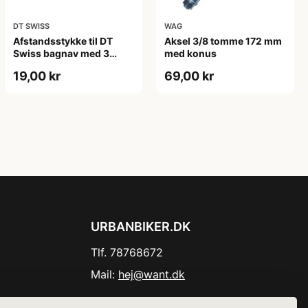
DT SWISS
WAG
Afstandsstykke til DT
Aksel 3/8 tomme 172 mm
Swiss bagnav med 3
med konus
paler
19,00 kr
69,00 kr
URBANBIKER.DK
Tlf. 78768672
Mail:
hej@want.dk
Cookie- og privatlivspolitik