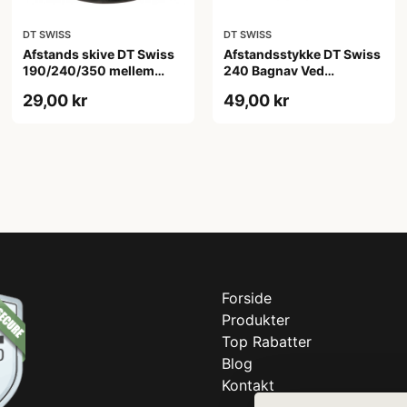
DT SWISS
DT SWISS
Afstands skive DT Swiss
Afstandsstykke DT Swiss
190/240/350 mellem
240 Bagnav Ved
inderste leje og
kassettehylster
29,00 kr
49,00 kr
gevindring
Forside
Produkter
Top Rabatter
Blog
Kontakt