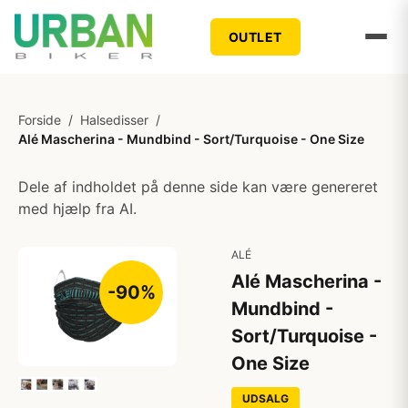
OUTLET
Forside
/
Halsedisser
/
Alé Mascherina - Mundbind - Sort/Turquoise - One Size
Dele af indholdet på denne side kan være genereret
med hjælp fra AI.
ALÉ
Alé Mascherina -
-90%
Mundbind -
Sort/Turquoise -
One Size
UDSALG