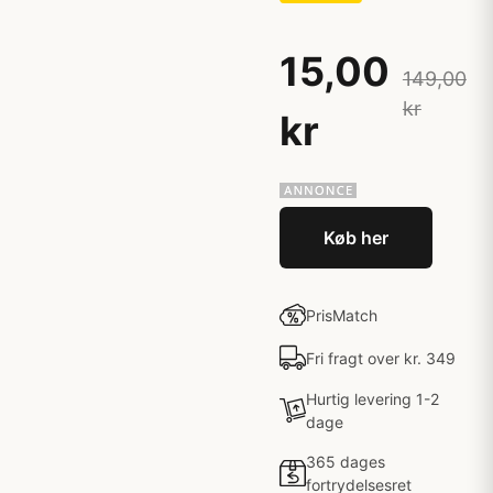
15,00
149,00
kr
kr
Køb her
PrisMatch
Fri fragt over kr. 349
Hurtig levering 1-2
dage
365 dages
fortrydelsesret