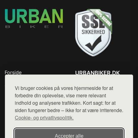
Forside
URBANBIKER.DK
Produkter
Tlf. 78768672
Top Rabatter
Vi bruger cookies på vores hjemmeside for at
Mail:
hej@want.dk
Blog
forbedre din oplevelse, vise mere relevant
Kontakt
indhold og analysere trafikken. Kort sagt: for at
Cookie- og privatlivspolitik
siden fungerer bedre – ikke for at være irriterende.
Cookie- og privatlivspolitik.
Denne side er en del af want.dk, der udgiver en række
Accepter alle