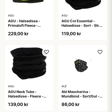
AGU
AGU
AGU - Halsedisse -
AGU Col Essential -
Primaloft Fleece -
Halsedisse - Sort - Str.
Essential - Neon Gul -
Onesize
229,00 kr
119,00 kr
OS
AGU
ALÉ
AGU Neck Tube -
Alé Mascherina -
Halsedisse - Fleece -
Mundbind - Sort/Gul -
Sort
One Size
139,00 kr
86,00 kr