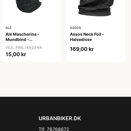
ALÉ
ASSOS
Alé Mascherina -
Assos Neck Foil -
Mundbind -
Halsedisse
Sort/Turquoise - One
VEJL. PRIS 149,00 KR
169,00 kr
Size
15,00 kr
URBANBIKER.DK
Tlf. 78768672