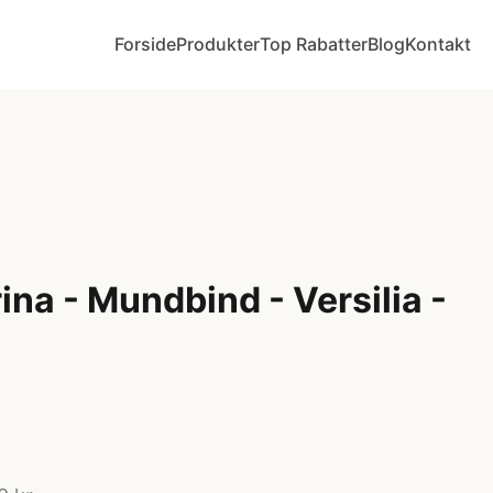
Forside
Produkter
Top Rabatter
Blog
Kontakt
na - Mundbind - Versilia -