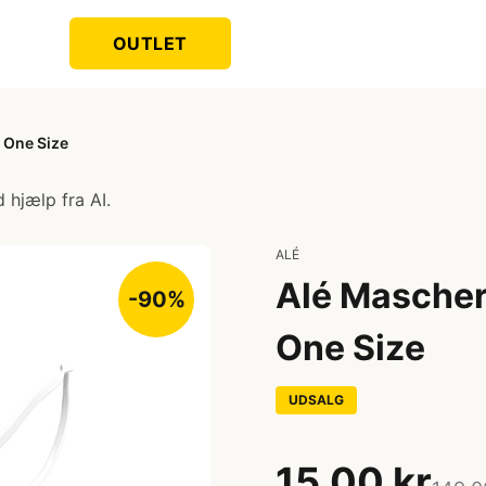
OUTLET
- One Size
 hjælp fra AI.
ALÉ
Alé Mascheri
-90%
One Size
UDSALG
15,00 kr