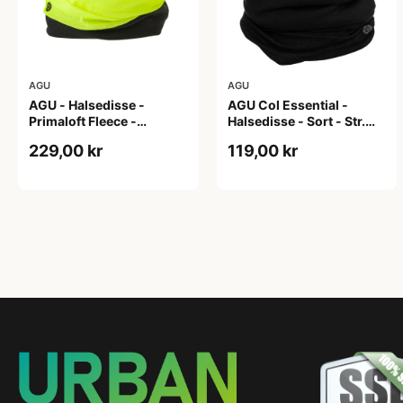
AGU
AGU
AGU - Halsedisse -
AGU Col Essential -
Primaloft Fleece -
Halsedisse - Sort - Str.
Essential - Neon Gul - OS
Onesize
229,00 kr
119,00 kr