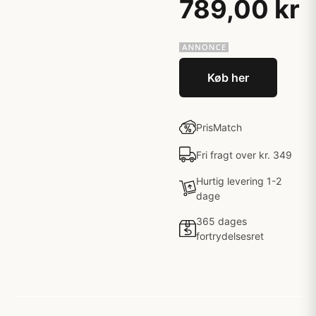
789,00 kr
Køb her
PrisMatch
Fri fragt over kr. 349
Hurtig levering 1-2
dage
365 dages
fortrydelsesret